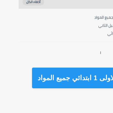
يل الثاني
ائي
ا
يع المواد