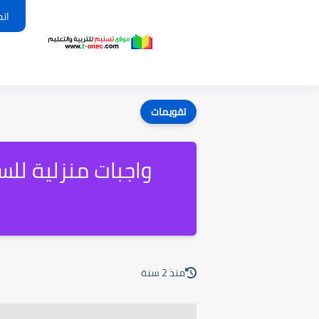
اتص
تقويمات
منذ 2 سنة