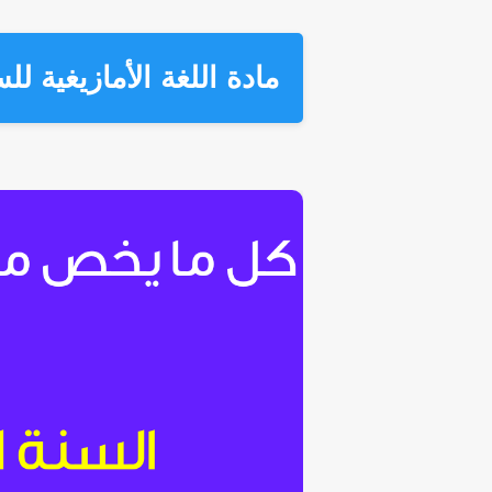
مادة اللغة الأمازيغية للس