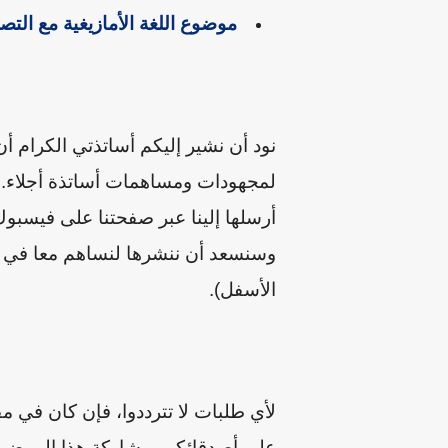
موضوع اللغة الأمازيغية مع التص
نود أن نشير إليكم أساتذتي الكرام أ
لمجهودات ومساهمات أساتذة أجلاء. إن
أرسلها إلينا عبر صفحتنا على فيسبوك 
وسنسعد أن ننشرها لنساهم معا في خد
الأسفل).
لأي طلبات لا تترددوا، فإن كان في م
على أصدقائكم بمشاركة هذا الموضوع 