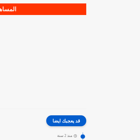
المساهم
قد يعجبك ايضا
منذ 2 سنة