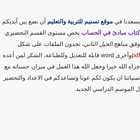
عدنا في
موقع تسنيم للتربية والتعليم
أن نضع بين أيديكم
اب مبادئ في الحساب
يخص مستوى القسم التحضيري
ق مناهج
الجيل الثاني
، تجدون الملفات على شكل
p
وأخرى
word
قابلة للتعديل
وللطباعة،
الشكر لمن أعده
ه الله خيرا وجعل الله هذا العمل في ميزان حسناته
مع
ياتنا
ان يكون لكم عونا وتساعدكم في الاعداد والتحضير
لموسم الدراسي الجديد.