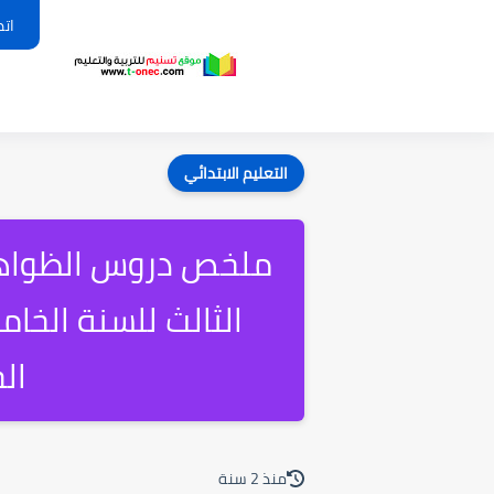
اتص
التعليم الابتدائي
ملخص دروس الظواهر 
ال
منذ 2 سنة