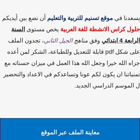
عدنا في
موقع تسنيم للتربية والتعليم
أن نضع بين أيديكم
ل كراس الانشطة للغة العربية
يخص مستوى
السنة
ة 4 ابتدائي
وفق
مناهج
الجيل الثاني
، تجدون الملف
ى شكل
pdf
قابلة للتعديل وللطباعة،
الشكر لمن أعده
ه الله خيرا وجعل الله هذا العمل في ميزان حسناته
مع
ياتنا
ان يكون لكم عونا وتساعدكم في الاعداد والتحضير
لموسم الدراسي الجديد.
معاينة الملف عبر الموقع