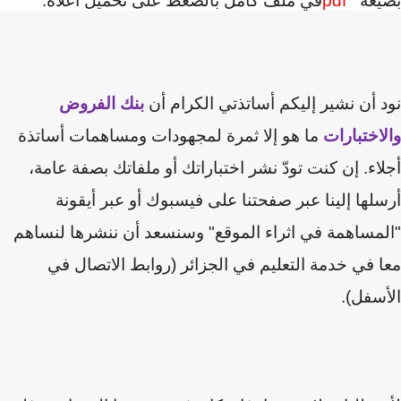
يغة
pdf
في ملف كامل بالضغط على تحميل أعلاه.
 أن نشير إليكم أساتذتي الكرام أن
بنك الفروض
اختبارات
ما هو إلا ثمرة لمجهودات ومساهمات أساتذة
اء. إن كنت تودّ نشر اختباراتك أو ملفاتك بصفة عامة،
لها إلينا عبر صفحتنا على فيسبوك أو عبر أيقونة
مساهمة في اثراء الموقع" وسنسعد أن ننشرها لنساهم
 في خدمة التعليم في الجزائر (روابط الاتصال في
سفل).