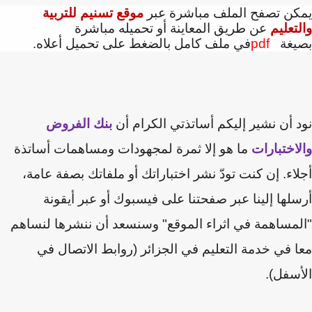
كن تصفح الملف مباشرة عبر
موقع تسنيم للتربية
تعليم
عن طريق المعاينة أو تحميله مباشرة
يغة
pdf
في ملف كامل بالضغط على تحميل أعلاه.
 أن نشير إليكم أساتذتي الكرام أن
بنك الفروض
اختبارات
ما هو إلا ثمرة لمجهودات ومساهمات أساتذة
اء. إن كنت تودّ نشر اختباراتك أو ملفاتك بصفة عامة،
لها إلينا عبر صفحتنا على فيسبوك أو عبر أيقونة
مساهمة في اثراء الموقع" وسنسعد أن ننشرها لنساهم
 في خدمة التعليم في الجزائر (روابط الاتصال في
سفل).